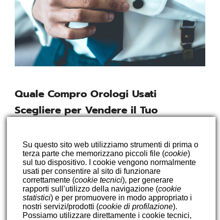
Quale Compro Orologi Usati
Scegliere per Vendere il Tuo
Orologio di Valore
Su questo sito web utilizziamo strumenti di prima o
Se possiedi un orologio di valore e desideri
terza parte che memorizzano piccoli file (
cookie
)
venderlo, è essenziale trovare il miglior compro
sul tuo dispositivo. I cookie vengono normalmente
usati per consentire al sito di funzionare
orologi […]
correttamente (
cookie tecnici
), per generare
rapporti sull’utilizzo della navigazione (
cookie
Leggi tutto
statistici
) e per promuovere in modo appropriato i
nostri servizi/prodotti (
cookie di profilazione
).
Possiamo utilizzare direttamente i cookie tecnici,