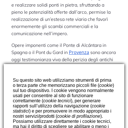
e realizzare solidi ponti in pietra, sfruttando a
pieno le potenzialità offerte dall’arco, permise la
realizzazione di un’estesa rete viaria che favorì
enormemente gli scambi commerciali e la
comunicazione nell’impero.
Opere imponenti come il Ponte di Alcántara in
Provenza
Spagna o il Pont du Gard in
sono ancora
oggi testimonianza viva della perizia degli antichi
ingegneri nel fondere arte, tecnica e capacità
realizzative.
Su questo sito web utilizziamo strumenti di prima
o terza parte che memorizzano piccoli file (
cookie
)
sul tuo dispositivo. I cookie vengono normalmente
usati per consentire al sito di funzionare
correttamente (
cookie tecnici
), per generare
rapporti sull’utilizzo della navigazione (
cookie
Precedente
Successivi
statistici
) e per promuovere in modo appropriato i
nostri servizi/prodotti (
cookie di profilazione
).
Possiamo utilizzare direttamente i cookie tecnici,
ma
hai il diritto di scegliere se abilitare o meno i