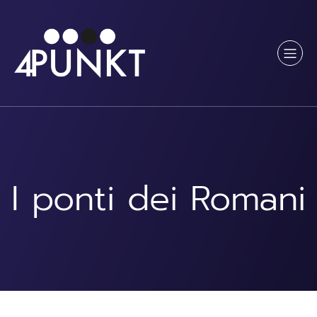
Vai
al
contenuto
I ponti dei Romani